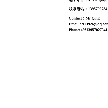
联系电话：1395702734
Contact：Mr.Qing
Email：913926@qq.co
Phone:+8613957027341