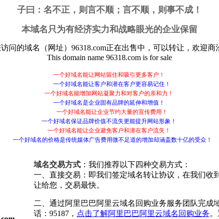
子曰：
名不正，则言不顺；言不顺，则事不成！
本域名只为有经济实力和战略眼光的企业保留
您访问的域名（网址）
96318.com
正在出售中，可以转让，欢迎商洽
This domain name
96318.com
is for sale
一个好域名能让网站留住和吸引更多客户！
一个好域名能让客户和潜在客户更容易记住！
一个好域名能增加网站凝聚力和对客户的亲和力！
一个好域名是企业固有品牌的延伸和增值！
一个好域名能让企业节约大量的宣传费用！
一个好域名保证品牌价值不流失更能提升网站形象！
一个好域名能让企业避免客户和潜在客户流失！
一个好域名的价格是传统媒体广告费用微不足道的增加却涵盖数十亿的受众！
域名交易方式
：我们推荐以下四种交易方式：
一、直接交易：即我们签定域名转让协议，在我们收
让给您，交易最快。
二、通过阿里巴巴阿里云域名回购业务服务团队完成
话：95187，
点击了解阿里巴巴阿里云域名回购业务
。
com